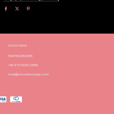
CONTACTÁNOS
5491140262886
+54 9 11 4026-2886
hola@pincelesvisage.com