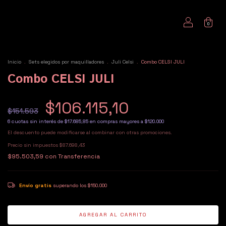
0
Inicio
.
Sets elegidos por maquilladores
.
Juli Celsi
.
Combo CELSI JULI
Combo CELSI JULI
$106.115,10
$151.593
6
cuotas sin interés de
$17.685,85
El descuento puede modificarse al combinar con otras promociones.
Precio sin impuestos
$87.698,43
$95.503,59
con
Transferencia
Envío gratis
superando los
$150.000