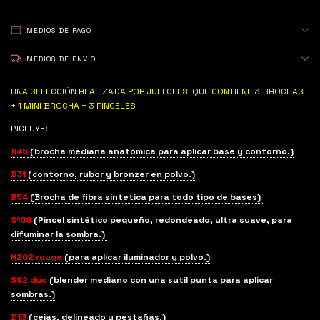
MEDIOS DE PAGO
MEDIOS DE ENVÍO
UNA SELECCIÓN REALIZADA POR JULI CELSI QUE CONTIENE 3 BROCHAS
+ 1 MINI BROCHA + 3 PINCELES
INCLUYE:
B45
(brocha mediana anatómica para aplicar base y contorno.)
B31
(contorno, rubor y bronzer en polvo.)
B54
(Brocha de fibra sintetica para todo tipo de bases)
S108
(Pincel sintético pequeño, redondeado, ultra suave, para
difuminar la sombra.)
H202 rouge
(para aplicar iluminador y polvo.)
S92 duo
(blender mediano con una sutil punta para aplicar
sombras
.)
D13
(cejas, delineado y pestañas.)