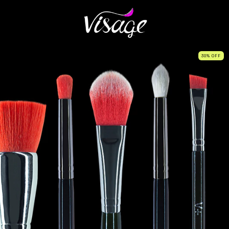
30
%
OFF