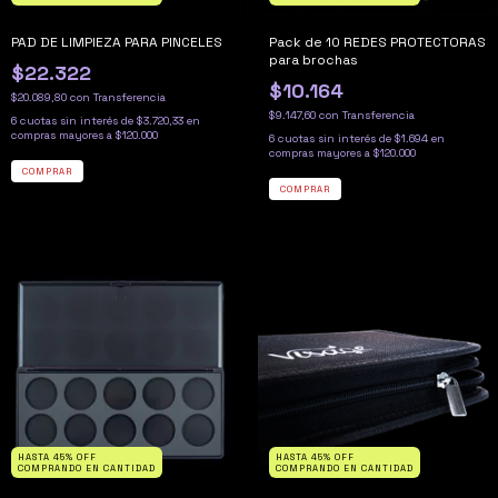
PAD DE LIMPIEZA PARA PINCELES
Pack de 10 REDES PROTECTORAS
para brochas
$22.322
$10.164
$20.089,80
con
Transferencia
$9.147,60
con
Transferencia
6
cuotas sin interés de
$3.720,33
6
cuotas sin interés de
$1.694
HASTA 45% OFF
HASTA 45% OFF
COMPRANDO EN CANTIDAD
COMPRANDO EN CANTIDAD