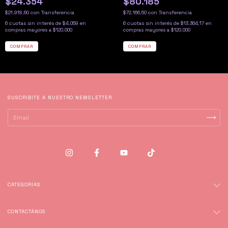
$24.354
$80.185
$21.918,60
con
Transferencia
$72.166,50
con
Transferencia
6
cuotas sin interés de
$4.059
6
cuotas sin interés de
$13.364,17
SUSCRIBITE A NUESTRO NEWSLETTER
CATEGORÍAS
CONTACTÁNOS