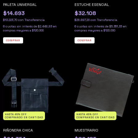
PALETA UNIVERSAL
ESTUCHE ESENCIAL
$14.693
$32.108
$13.223,70
con
Transferencia
$28.897,20
con
Transferencia
6
cuotas sin interés de
$2.448,83
6
cuotas sin interés de
$5.351,33
HASTA 45% OFF
HASTA 45% OFF
COMPRANDO EN CANTIDAD
COMPRANDO EN CANTIDAD
RIÑONERA CHICA
MUESTRARIO