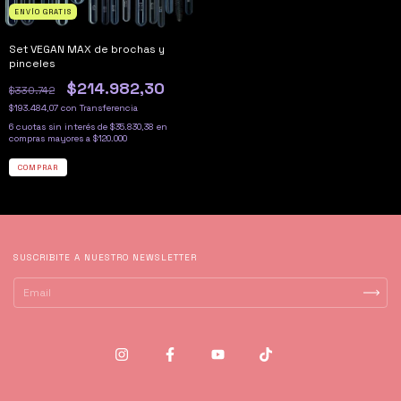
ENVÍO GRATIS
Set VEGAN MAX de brochas y
pinceles
$214.982,30
$330.742
$193.484,07
con
Transferencia
6
cuotas sin interés de
$35.830,38
SUSCRIBITE A NUESTRO NEWSLETTER