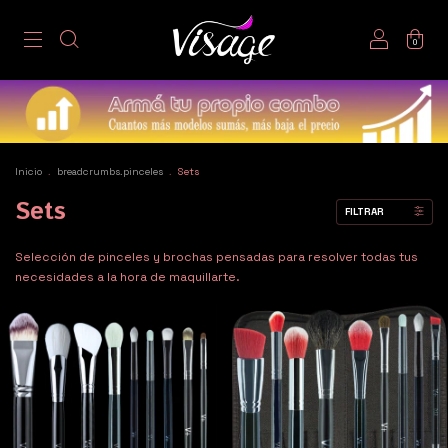
0
Inicio
.
breadcrumbs.pinceles
.
Sets
Sets
FILTRAR
Selección de pinceles y brochas pensadas para resolver todas tus
necesidades a la hora de maquillarte.