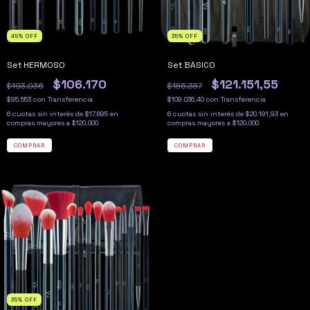
45
%
OFF
35
%
OFF
Set HERMOSO
Set BÁSICO
$106.170
$121.151,55
$193.036
$186.387
$95.553
con
Transferencia
$109.036,40
con
Transferencia
6
cuotas sin interés de
$17.695
6
cuotas sin interés de
$20.191,93
35
%
OFF