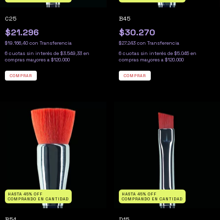
C25
B45
$21.296
$30.270
$19.166,40
con
Transferencia
$27.243
con
Transferencia
6
cuotas sin interés de
$3.549,33
6
cuotas sin interés de
$5.045
HASTA 45% OFF
HASTA 45% OFF
COMPRANDO EN CANTIDAD
COMPRANDO EN CANTIDAD
B54
D15