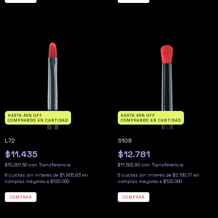
HASTA 45% OFF
HASTA 45% OFF
COMPRANDO EN CANTIDAD
COMPRANDO EN CANTIDAD
L72
S108
$11.435
$12.781
$10.291,50
con
Transferencia
$11.502,90
con
Transferencia
6
cuotas sin interés de
$1.905,83
6
cuotas sin interés de
$2.130,17