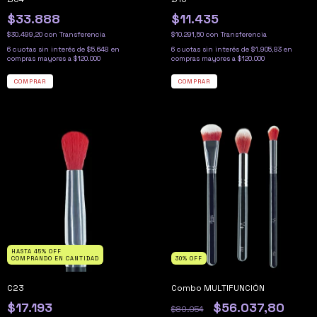
$33.888
$11.435
$30.499,20
con
Transferencia
$10.291,50
con
Transferencia
6
cuotas sin interés de
$5.648
6
cuotas sin interés de
$1.905,83
HASTA 45% OFF
COMPRANDO EN CANTIDAD
30
%
OFF
C23
Combo MULTIFUNCIÓN
$17.193
$56.037,80
$80.054