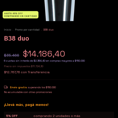
HASTA 45% OFF
COMPRANDO EN CANTIDAD
Inicio
.
Promo por cantidad
.
B38 duo
B38 duo
$14.186,40
$35.466
6
cuotas sin interés de
$2.364,40
Precio sin impuestos
$11.724,30
$12.767,76
con
Transferencia
Envío gratis
superando los
$150.000
No acumulable con otras promociones
¡Llevá más, pagá menos!
5% OFF
comprando 2 unidades o más