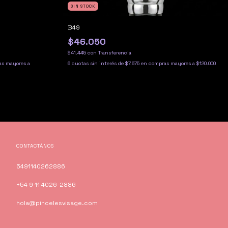
SIN STOCK
B49
$46.050
$41.445
con
Transferencia
6
cuotas sin interés de
$7.675
CONTACTÁNOS
5491140262886
+54 9 11 4026-2886
hola@pincelesvisage.com