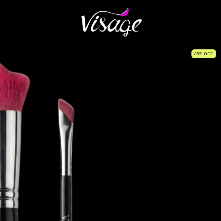
25
%
OFF