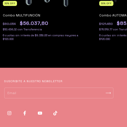
30
%
OFF
30
%
OFF
Combo MULTIFUNCIÓN
Combo AUTOMA
$56.037,80
$85
$80.054
$121.459
$50.434,02
con
Transferencia
$76.519,17
con
Trans
6
cuotas sin interés de
$9.339,63
6
cuotas sin interés
SUSCRIBITE A NUESTRO NEWSLETTER