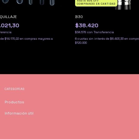
HASTA 45% OFF
COMPRANDO EN CANTIDAD
QUILLAJE
B30
.021,30
$38.420
ferencia
$34.578
con
Transferencia
 de
$14.170,22
6
cuotas sin interés de
$6.403,33
CATEGORÍAS
Productos
Información útil