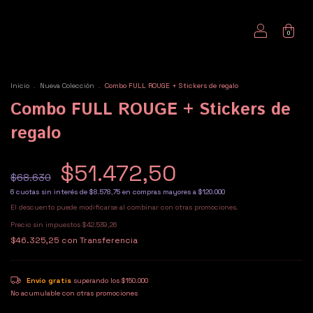
0
Inicio
.
Nueva Colección
.
Combo FULL ROUGE + Stickers de regalo
Combo FULL ROUGE + Stickers de
regalo
$51.472,50
$68.630
6
cuotas sin interés de
$8.578,75
El descuento puede modificarse al combinar con otras promociones.
Precio sin impuestos
$42.539,26
$46.325,25
con
Transferencia
Envío gratis
superando los
$150.000
No acumulable con otras promociones