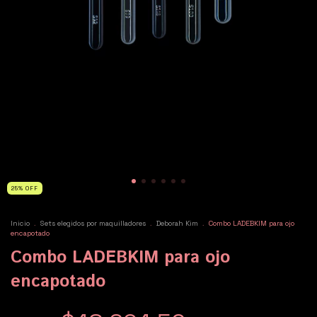
25
%
OFF
Inicio
.
Sets elegidos por maquilladores
.
Deborah Kim
.
Combo LADEBKIM para ojo
encapotado
Combo LADEBKIM para ojo
encapotado