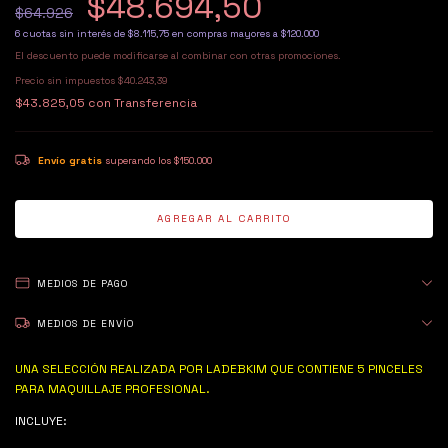
$48.694,50
$64.926
6
cuotas sin interés de
$8.115,75
El descuento puede modificarse al combinar con otras promociones.
Precio sin impuestos
$40.243,39
$43.825,05
con
Transferencia
Envío gratis
superando los
$150.000
MEDIOS DE PAGO
MEDIOS DE ENVÍO
UNA SELECCIÓN REALIZADA POR LADEBKIM QUE CONTIENE 5 PINCELES
PARA MAQUILLAJE PROFESIONAL.
INCLUYE: