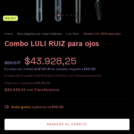
25
%
OFF
Inicio
.
Sets elegidos por maquilladores
.
Luli Ruiz
.
Combo LULI RUIZ para ojos
Combo LULI RUIZ para ojos
$43.928,25
$58.571
6
cuotas sin interés de
$7.321,38
El descuento puede modificarse al combinar con otras promociones.
Precio sin impuestos
$36.304,34
$39.535,43
con
Transferencia
Envío gratis
superando los
$150.000