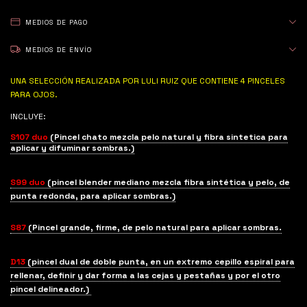
MEDIOS DE PAGO
MEDIOS DE ENVÍO
UNA SELECCIÓN REALIZADA POR LULI RUIZ QUE CONTIENE 4 PINCELES
PARA OJOS.
INCLUYE:
S107 duo
(Pincel chato mezcla pelo natural y fibra sintetica para
aplicar y difuminar sombras.)
S99 duo
(pincel blender mediano mezcla fibra sintética y pelo, de
punta redonda, para aplicar sombras.)
S87
(Pincel grande, firme, de pelo natural para aplicar sombras.
D13
(pincel dual de doble punta, en un extremo cepillo espiral para
rellenar, definir y dar forma a las cejas y pestañas y por el otro
pincel delineador.)